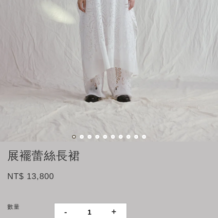
展襬蕾絲長裙
NT$ 13,800
數量
-
+