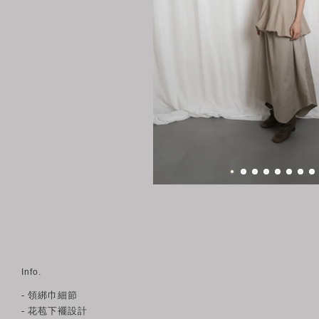
Info.
- 領綁巾細節
- 花苞下襬設計