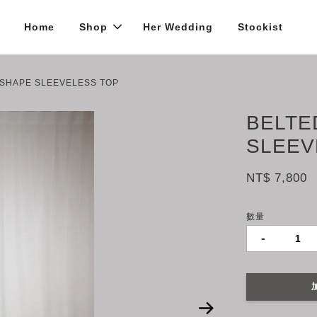
Home
Shop
Her Wedding
Stockist
 SHAPE SLEEVELESS TOP
BELTE
SLEEV
NT$ 7,800
數量
-