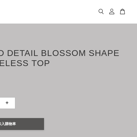
D DETAIL BLOSSOM SHAPE
ELESS TOP
+
加入購物車