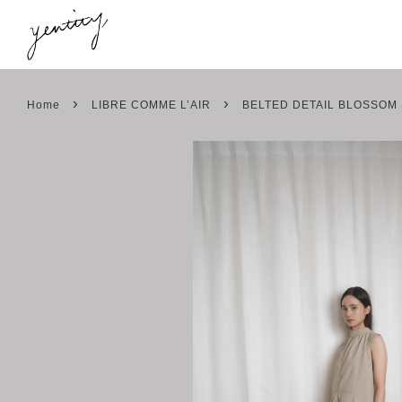
›
›
Home
LIBRE COMME L’AIR
BELTED DETAIL BLOSSOM