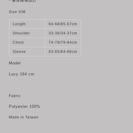
- 修身線條設計
Size S/M
Length
64-66/65-67cm
Shoulder
33-36/34-37cm
Chest
74-79/79-84cm
Sleeve
63-65/64-66cm
Model
Lucy 164 cm
Fabric
Polyester 100%
Made in Taiwan