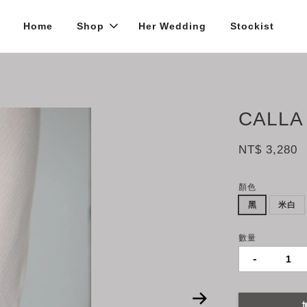
Home
Shop
Her Wedding
Stockist
CALLA
NT$ 3,280
顏色
黑
米白
數量
-