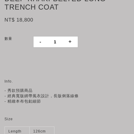
TRENCH COAT
NT$ 18,800
數量
-
+
Info.
- 秀款預購商品
-
經典寬版綁帶風衣設計，長版俐落
線條
- 精緻本布包釦細節
Size
Length
126cm