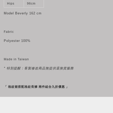
Hips
96cm
Model Beverly
162 cm
Fabric
Polyester 100%
Made in Taiwan
* 特別提醒：客製修改商品無提供退換貨服務
「 格紋裙搭配格紋長褲 兩件組合九折優惠 」